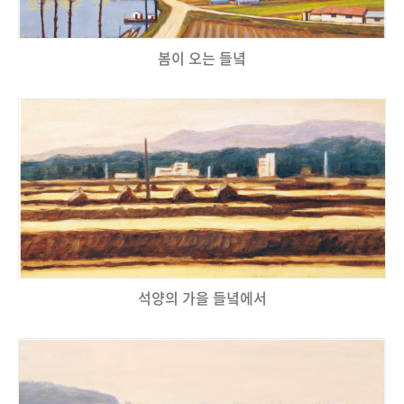
봄이 오는 들녘
석양의 가을 들녘에서