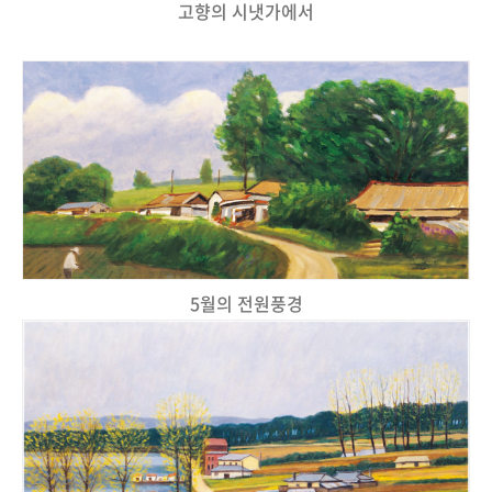
고향의 시냇가에서
5월의 전원풍경