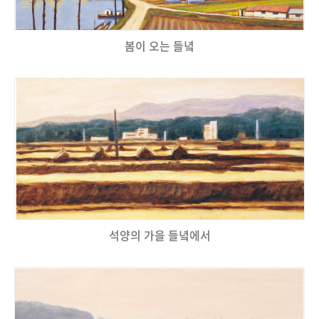
봄이 오는 들녘
석양의 가을 들녘에서