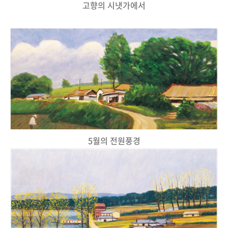
고향의 시냇가에서
5월의 전원풍경