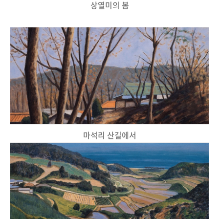
상열미의 봄
마석리 산길에서