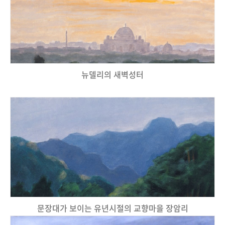
뉴델리의 새벽성터
문장대가 보이는 유년시절의 교향마을 장암리