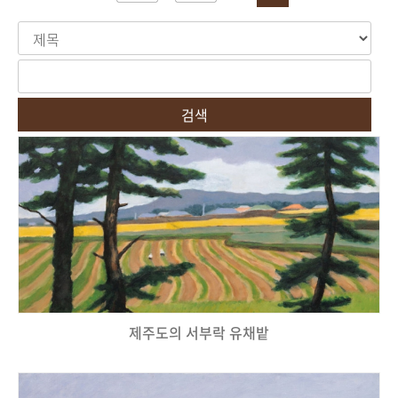
검색
제주도의 서부락 유채밭