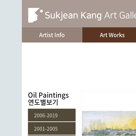
Artist Info
Art Works
Oil Paintings
연도별보기
2006-2019
2001-2005