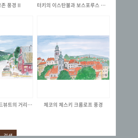
존 풍경 II
터키의 이스탄불과 보스포루스 해협
콜로라도 크레스티드뷰트의 거리에서
체코의 체스키 크롬로프 풍경
검색