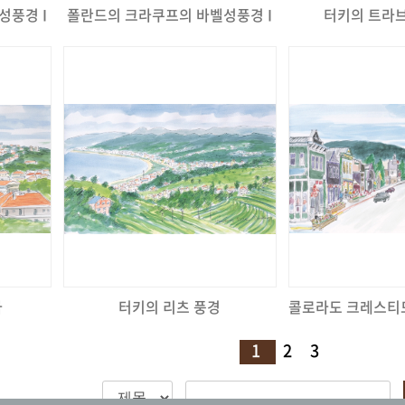
성풍경 I
폴란드의 크라쿠프의 바벨성풍경 I
터키의 트라브
라
터키의 리츠 풍경
1
2
3