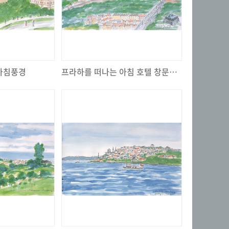
아침풍경
프라하를 떠나는 아침 호텔 창문밖 풍경