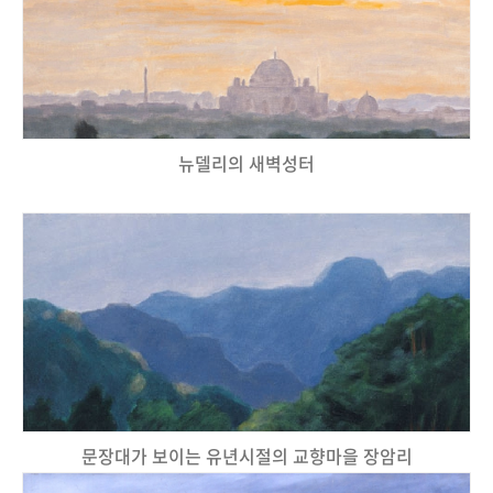
뉴델리의 새벽성터
문장대가 보이는 유년시절의 교향마을 장암리