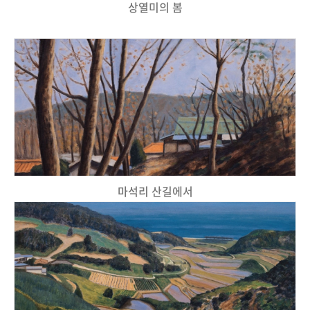
상열미의 봄
마석리 산길에서