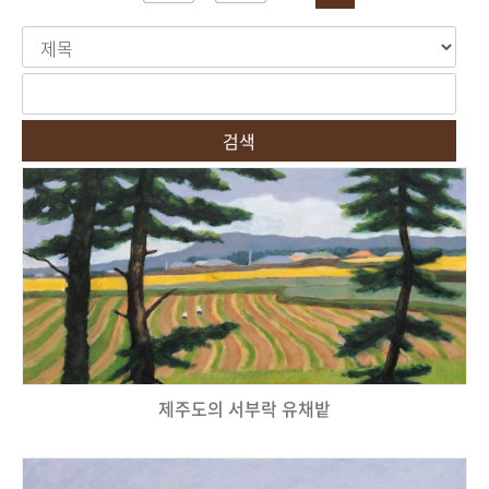
검색
제주도의 서부락 유채밭