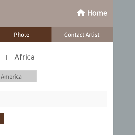
Photo
Contact Artist
Africa
|
 America
색