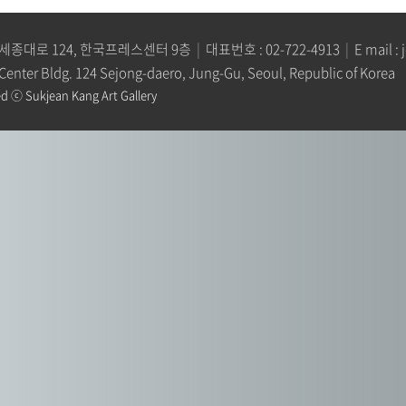
세종대로 124, 한국프레스센터 9층
|
대표번호 :
02-722-4913
|
E mail :
 Center Bldg. 124 Sejong-daero, Jung-Gu, Seoul, Republic of Korea
d ⓒ Sukjean Kang Art Gallery