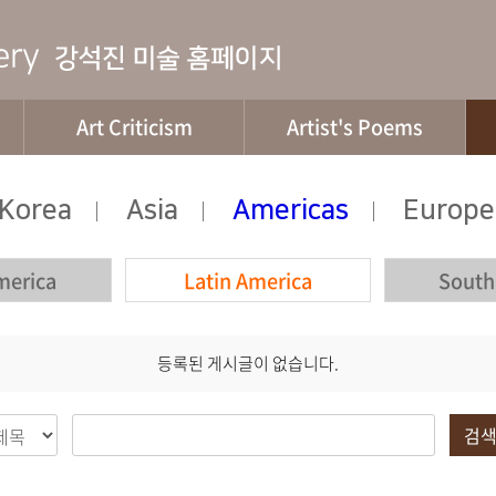
Art Criticism
Artist's Poems
Korea
Asia
Americas
Europe
|
|
|
merica
Latin America
South
등록된 게시글이 없습니다.
검